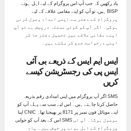
یاد رکھیں کہ جب آپ اس پروگرام کے لیے اہل ہوتے
ہیں، تو آپ کو اپنے مقامی علاقے کے لیے BISP
پروگرام کے دفتر سے اپنی امداد وصول کرنی
ہوگی۔ اگر آپ کو کوئی مسئلہ درپیش ہے تو آپ
اپنے مقامی علاقے میں تحصیل دفتر جا کر
اپنی درخواست جمع کر سکتے ہیں۔
ایس ایم ایس کے ذریعے بی آئی
ایس پی کی رجسٹریشن کیسے
کریں
اگر آپ پروگرام میں اپنی امدادی رقم بذریعہ SMS
حاصل کرنا چاہتے ہیں۔ اس لیے سب سے پہلے آپ کو
اپنا CNIC اپنے موبائل فون نمبر پر 8171 پر بھیجنا تھا۔
اس کے بعد آپ کو جوابی SMS موصول ہوگا۔ آپ اس
پروگرام کے اہل ہونے پر خوش ہیں۔ یاد