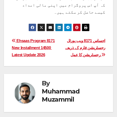
کہ آپ اس پروگرام میں اپنی مالی امداد
کیسے حاصل کر سکتے ہیں۔
Post
احساس 8171 ویب پورٹل
Ehsaas Program 8171
رجسٹریشن فارم کے ذریعے
New Installment 14500
navigation
رجسٹریشن کا عمل
Latest Update 2026
By
Muhammad
Muzammil