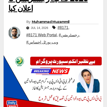
اعلان کیا
By
Muhammad Muzammil
#8171
,
JUL 14, 2026
,
#رجسٹریشن
,
#8171 Web Portal
#ویب پورٹل احساس