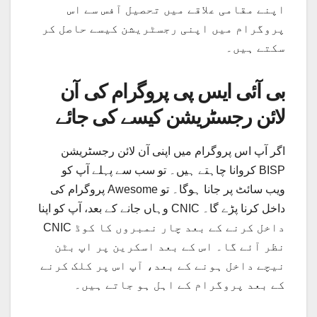
اپنے مقامی علاقے میں تحصیل آفس سے اس
پروگرام میں اپنی رجسٹریشن کیسے حاصل کر
سکتے ہیں۔
بی آئی ایس پی پروگرام کی آن
لائن رجسٹریشن کیسے کی جائے
اگر آپ اس پروگرام میں اپنی آن لائن رجسٹریشن
کروانا چاہتے ہیں۔ تو سب سے پہلے آپ کو BISP
پروگرام کی Awesome ویب سائٹ پر جانا ہوگا۔ تو
وہاں جانے کے بعد، آپ کو اپنا CNIC داخل کرنا پڑے گا۔
CNIC داخل کرنے کے بعد چار نمبروں کا کوڈ
نظر آئے گا۔ اس کے بعد اسکرین پر اپ بٹن
نیچے داخل ہونے کے بعد، آپ اس پر کلک کرنے
کے بعد پروگرام کے اہل ہو جاتے ہیں۔