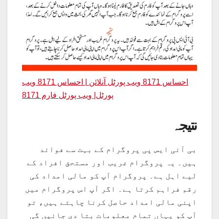
احساس 8171 ویب پورٹل آنلائن | احساس 8171 ویب
پورٹل| ویب پورٹل فارم 8171
نتیجہ
بی آئی ایس پی پروگرام کے بہت سے فوائد
ہیں۔ یہ پروگرام غریب اور مستحق افراد کے
لیے اہل ہے۔ پروگرام آپ کو مالی امداد کی
رقم فراہم کرتا ہے۔ اگر آپ اس پروگرام میں
اپنی مالی امداد حاصل کرنا چاہتے ہیں، تو
آپ کو یہاں تمام معلومات بتا دی جائیں گی