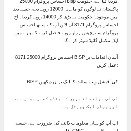
احساس پروگرام 25000 bisp کردیا گیا ہے، حکومت
پاکستان نے لوگوں کو ماہانہ 12000 روپے دیے، جسے بعد
میں موجودہ حکومت نے بڑھا کر 14000 روپے کردیا۔ آج
احساس پروگرام 8171 آن لائن آپ کے ساتھ احساس
پروگرام سے پچیس ہزار روپے حاصل کرنے کے بارے میں
ایک مکمل گائیڈ شیئر کرے گا۔
8171 احساس پروگرام 25000 BISP آسان اقدامات پر
عمل کریں:
BISP کی آفیشل ویب سائٹ کا لنک یہاں دیکھیں
اب آپ دیکھ سکتے ہیں کہ ونڈو کھلی ہوئی ہے،
اور یہاں ایک پورٹل ہے۔
اب آپ کو یہاں معلومات ڈالنے کی ضرورت ہے، جیسے
فارم نمبر، CNIC، اور موبائل نمبر۔