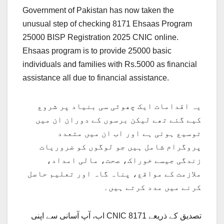
Government of Pakistan has now taken the
unusual step of checking 8171 Ehsaas Program
25000 BISP Registration 2025 CNIC online.
Ehsaas program is to provide 25000 basic
individuals and families with Rs.5000 as financial
assistance all due to financial assistance.
یہ اقدامات ایک چھوٹی سی بنیاد پر شروع
کیے گئے تھے لیکن برسوں کے دوران ان میں
توسیع ہوئی ہے اور اب ان میں متعدد
پروگرام شامل ہیں جو لوگوں کو ضروریات
زندگی جیسے خوراک، صحت، مالی امداد،
ملازمت کے مواقع، پناہ گاہ اور تعلیم حاصل
کرنے میں مدد کرتے ہیں۔
اب، آپ آسانی سے اپنی CNIC تصدیق کے ذریعے 8171