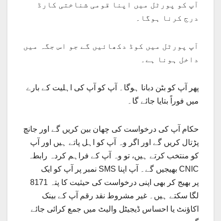
آپ کو پورٹل میں اپنا قومی شناختی کارڈ
درج کرنا ہوگا۔
آپ پورٹل میں کوڈ دکھائیں گے جو اس جگہ میں
داخل ہونا ہے۔
پھر آپ کو بٹن دبانا ہوگا۔ آپ کو آپ کی اہلیت کے بارے
میں فوراً بتایا جائے گا۔
حکام آپ کی درخواست کی چھان بین کریں گے اور جانچ
پڑتال کریں گے اور اگر وہ آپ کو اہل پاتے ہیں اور آپ
کو منتخب کرتے ہیں، تو وہ آپ کے فراہم کردہ رابطہ
نمبر پر آپ کو ایک SMS بھیجیں گے۔ آپ اپنا CNIC
8171 پر بھیج کر بھی اپنی درخواست کی حیثیت کا پتہ
لگا سکتے ہیں۔ غیر مشروط نقد رقم آپ کے بینک
اکاؤنٹ یا احساس ڈیجیٹل والیٹ میں جمع کرائی جائے