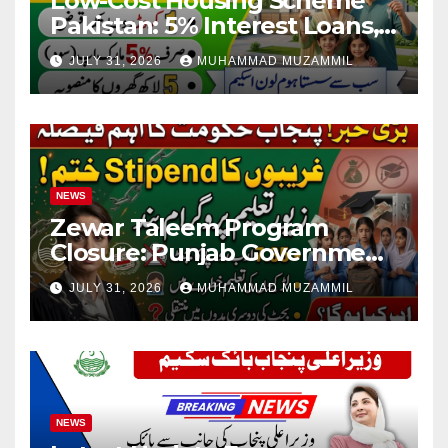
Low-Cost Housing Scheme
Pakistan: 5% Interest Loans,
Rs 1 Crore Limit and 500,000
JULY 31, 2026
MUHAMMAD MUZAMMIL
Homes Plan
NEWS
Zewar Taleem Program
Closure: Punjab Government
Ends Stipend Scheme for
JULY 31, 2026
MUHAMMAD MUZAMMIL
Girls’ Education
NEWS