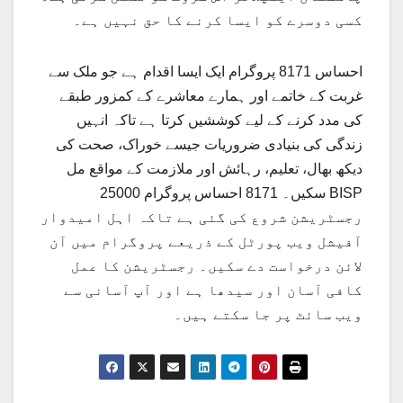
کسی دوسرے کو ایسا کرنے کا حق نہیں ہے۔
احساس 8171 پروگرام ایک ایسا اقدام ہے جو ملک سے
غربت کے خاتمے اور ہمارے معاشرے کے کمزور طبقے
کی مدد کرنے کے لیے کوششیں کرتا ہے تاکہ انہیں
زندگی کی بنیادی ضروریات جیسے خوراک، صحت کی
دیکھ بھال، تعلیم، رہائش اور ملازمت کے مواقع مل
سکیں۔ 8171 احساس پروگرام 25000 BISP
رجسٹریشن شروع کی گئی ہے تاکہ اہل امیدوار
آفیشل ویب پورٹل کے ذریعے پروگرام میں آن
لائن درخواست دے سکیں۔ رجسٹریشن کا عمل
کافی آسان اور سیدھا ہے اور آپ آسانی سے
ویب سائٹ پر جا سکتے ہیں۔