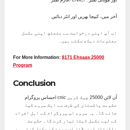
آخر میں، کیپچا بھریں اور انٹر دبائیں۔
اب آپ اپنی درخواست سے متعلق اپنی مکمل
معلومات دیکھ سکتے ہیں۔
For More Information:
8171 Ehsaas 25000
Program
Conclusion
احساس پروگرام cnic آن لائن 25000 چیک کریں
حکومت پاکستان کی طرف سے ایک سروے کیا
جائے گا۔ یہ سروے اس پروگرام کے اہل افراد
کے لیے مکمل ڈیٹا تیار کرے گا۔ حکومت
پاکستان ایمپلائز اس سروے کو مکمل کرتی ہے۔