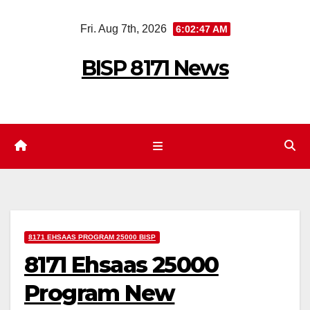
Skip
Fri. Aug 7th, 2026
6:02:47 AM
to
content
BISP 8171 News
8171 EHSAAS PROGRAM 25000 BISP
8171 Ehsaas 25000
Program New