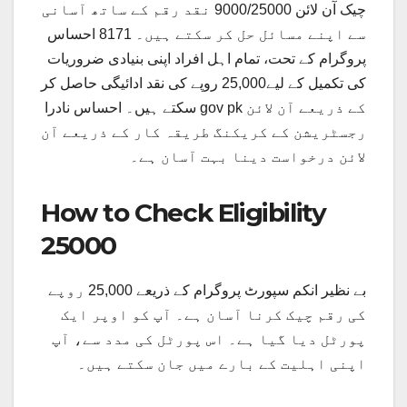
چیک آن لائن 9000/25000 نقد رقم کے ساتھ آسانی
سے اپنے مسائل حل کر سکتے ہیں۔ 8171 احساس
پروگرام کے تحت، تمام اہل افراد اپنی بنیادی ضروریات
کی تکمیل کے لیے25,000 روپے کی نقد ادائیگی حاصل کر
سکتے ہیں۔ احساس نادرا gov pk کے ذریعے آن لائن
رجسٹریشن کے کریکنگ طریقہ کار کے ذریعے آن
لائن درخواست دینا بہت آسان ہے۔
How to Check Eligibility
25000
بے نظیر انکم سپورٹ پروگرام کے ذریعے 25,000 روپے
کی رقم چیک کرنا آسان ہے۔ آپ کو اوپر ایک
پورٹل دیا گیا ہے۔ اس پورٹل کی مدد سے، آپ
اپنی اہلیت کے بارے میں جان سکتے ہیں۔