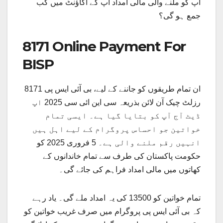
آپ کو ملنے والی مالی امداد آپ کے اکاؤنٹ میں کب
جمع ہو گی؟
8171 Online Payment For
BISP
ان تمام طریقوں کو جاننے کے لیے، بی آئی ایس پی 8171
رزلٹ چیک آن لائن بذریعہ سی این ائی سی 2025 اپ
ڈیٹ آج آپ کو بتایا گیا ہے۔ ایسی تمام
خواتین جو احساس پروگرام کے لیے اہل ہیں
انہیں رقم ملنے والی ہے۔ 5 فروری 2025 کو
حکومت پاکستان کی طرف سے تمام خاندانوں کے
کھاتوں میں مالی امداد فراہم کی جائے گی۔
تمام خواتین کو 13500 کی یہ امداد ملے گی۔ یاد رہے
کہ بی آئی ایس پی پروگرام میں صرف غریب خواتین کو