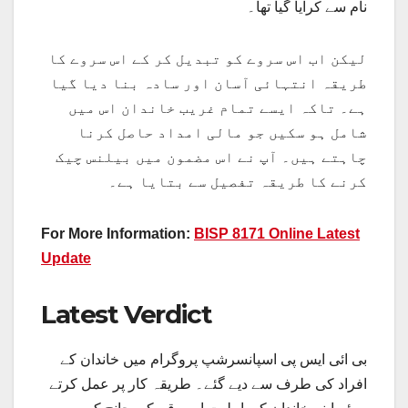
نام سے کرایا گیا تھا۔
لیکن اب اس سروے کو تبدیل کر کے اس سروے کا
طریقہ انتہائی آسان اور سادہ بنا دیا گیا
ہے۔ تاکہ ایسے تمام غریب خاندان اس میں
شامل ہو سکیں جو مالی امداد حاصل کرنا
چاہتے ہیں۔ آپ نے اس مضمون میں بیلنس چیک
کرنے کا طریقہ تفصیل سے بتایا ہے۔
For More Information:
BISP 8171 Online Latest
Update
Latest Verdict
بی ائی ایس پی اسپانسرشپ پروگرام میں خاندان کے
افراد کی طرف سے دیے گئے۔ طریقہ کار پر عمل کرتے