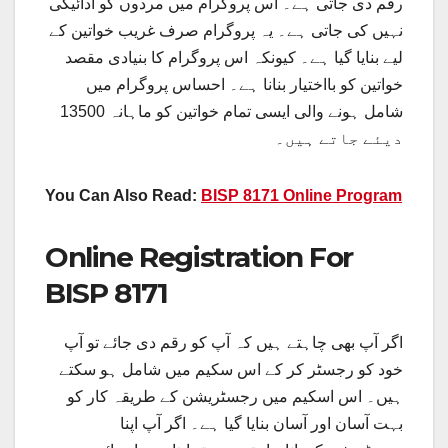
رقم دی جاتی ہے۔ اس پروگرام میں مردوں کو ادائیگی
نہیں کی جاتی ہے۔ یہ پروگرام صرف غریب خواتین کے
لیے بنایا گیا ہے۔ کیونکہ اس پروگرام کا بنیادی مقصد
خواتین کو بااختیار بنانا ہے۔ احساس پروگرام میں
شامل ہونے والی ایسی تمام خواتین کو ماہانہ 13500
دیئے جاتے ہیں۔
You Can Also Read:
BISP 8171 Online Program
Online Registration For
BISP 8171
اگر آپ بھی چاہتے ہیں کہ آپ کو رقم دی جائے تو آپ
خود کو رجسٹر کر کے اس سکیم میں شامل ہو سکتے
ہیں۔ اس اسکیم میں رجسٹریشن کے طریقہ کار کو
بہت آسان اور آسان بنایا گیا ہے۔ اگر آپ اپنا