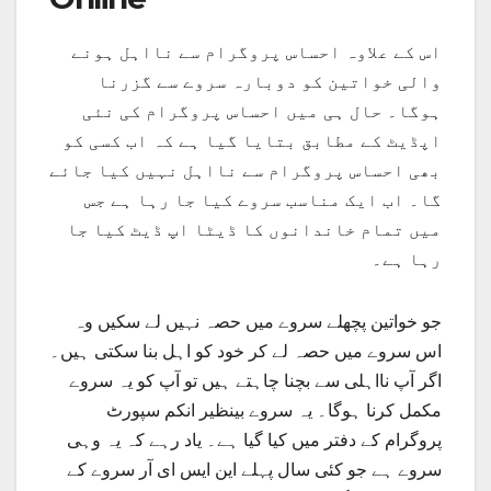
اس کے علاوہ احساس پروگرام سے نااہل ہونے
والی خواتین کو دوبارہ سروے سے گزرنا
ہوگا۔ حال ہی میں احساس پروگرام کی نئی
اپڈیٹ کے مطابق بتایا گیا ہے کہ اب کسی کو
بھی احساس پروگرام سے نااہل نہیں کیا جائے
گا۔ اب ایک مناسب سروے کیا جا رہا ہے جس
میں تمام خاندانوں کا ڈیٹا اپ ڈیٹ کیا جا
رہا ہے۔
جو خواتین پچھلے سروے میں حصہ نہیں لے سکیں وہ
اس سروے میں حصہ لے کر خود کو اہل بنا سکتی ہیں۔
اگر آپ نااہلی سے بچنا چاہتے ہیں تو آپ کو یہ سروے
مکمل کرنا ہوگا۔ یہ سروے بینظیر انکم سپورٹ
پروگرام کے دفتر میں کیا گیا ہے۔ یاد رہے کہ یہ وہی
سروے ہے جو کئی سال پہلے این ایس ای آر سروے کے