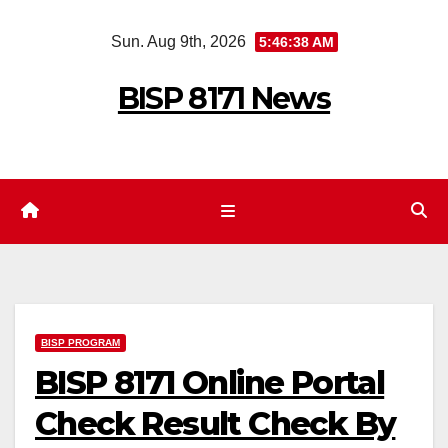
Skip
Sun. Aug 9th, 2026
5:46:39 AM
to
content
BISP 8171 News
BISP PROGRAM
BISP 8171 Online Portal
Check Result Check By