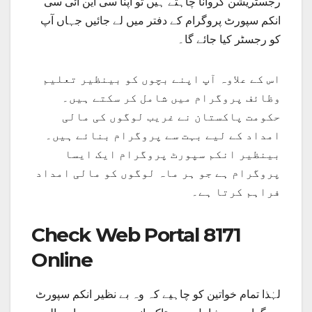
رجسٹریشن کروانا چاہتے ہیں تو اپنا سی این ائی سی
انکم سپورٹ پروگرام کے دفتر میں لے جائیں جہاں آپ
کو رجسٹر کیا جائے گا۔
اس کے علاوہ آپ اپنے بچوں کو بینظیر تعلیم
وظائف پروگرام میں شامل کر سکتے ہیں۔
حکومت پاکستان نے غریب لوگوں کی مالی
امداد کے لیے بہت سے پروگرام بنائے ہیں۔
بینظیر انکم سپورٹ پروگرام ایک ایسا
پروگرام ہے جو ہر ماہ لوگوں کو مالی امداد
فراہم کرتا ہے۔
Check Web Portal 8171
Online
لہٰذا تمام خواتین کو چاہیے کہ وہ بے نظیر انکم سپورٹ