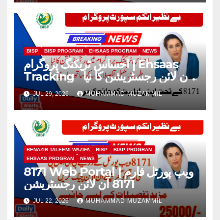
BISP
BISP PROGRAM
EHSAAS PROGRAM
NEWS
احساس ٹریکنگ پروگرام | Ehsaas
Tracking آن لائن رجسٹریشن کا نیا
طریقہ 2026
JUL 29, 2026
MUHAMMAD MUZAMMIL
BENAZIR TALEEMI WAZIFA
BISP
BISP PROGRAM
EHSAAS PROGRAM
NEWS
8171 Web Portal | ویب پورٹل فارم
8171 آن لائن رجسٹریشن
JUL 22, 2026
MUHAMMAD MUZAMMIL