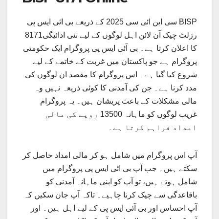
سی این ائی سی 2025 کے ذریعے بی ائی ایس پی BISP
8171رزلٹ چیک آن لائن اہل لوگوں کے لیے نئی ادائیگی
کا اعلان کرتا ہے۔ بی آئی ایس پی پروگرام ایک حکومتی
پروگرام ہے جو پاکستان میں غربت کے خاتمے کے لیے
شروع کیا گیا ہے۔ اس پروگرام کا مقصد ان لوگوں کی
مدد کرنا ہے۔ جن کی آمدنی کا کوئی ذریعہ نہیں وہ
مالی مشکلات کے باعث پریشان ہیں۔ یہ پروگرام
غریب لوگوں کو ماہانہ 13500 روپے کی مالی
امداد فراہم کرتا ہے۔
آپ اس پروگرام میں شامل ہو کر مالی امداد حاصل کر
سکتے ہیں۔ جب آپ بی ائی ایس پی پروگرام میں
شامل ہوتے ہیں، تو آپ کو اپنی ماہانہ آمدنی کو
باقاعدگی سے چیک کرنا چاہیے۔ تاکہ آپ جان سکیں کہ
آپ احساس اور بی آئی ایس پی کے لیے اہل ہیں۔ اور