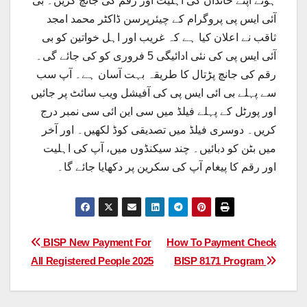
ہوئے اپنے خاندان کی اہلیت اور رقم کی جانچ کریں۔ بی
آئی ایس پی پروگرام کے چیئرپرسن ڈاکٹر محمد امجد
ثاقب نے اعلان کیا ہے کہ غریب اور اہل خواتین کو بی
آئی ایس پی کی نئی ادائیگی 5 فروری کو کی جائے گی۔
رقم کی جانچ پڑتال کا طریقہ بہت آسان ہے۔ آپ سب
سے پہلے بی ائی ایس پی کی آفیشل ویب سائٹ پر جائیں
اور پورٹل کے پہلے فیلڈ میں سی این ائی سی نمبر درج
کریں۔ دوسری فیلڈ میں تصدیقی کوڈ لکھیں۔ اور آخر
میں بٹن کو دبائیں۔ چند سیکنڈوں میں، آپ کی اہلیت
اور رقم کا پیغام آپ کی سکرین پر دکھایا جائے گا۔
Post
BISP New Payment For
How To Payment Check
All Registered People 2025
BISP 8171 Program
navigation