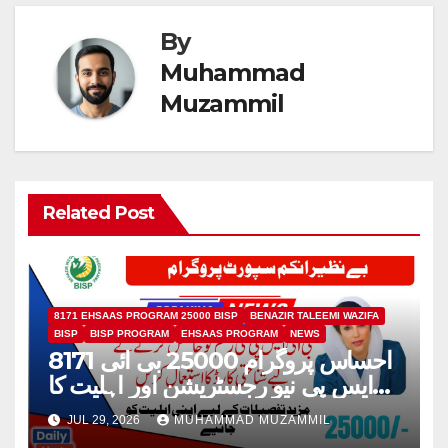
By
Muhammad
Muzammil
Related Post
8171 EHSAAS PROGRAM 25000 BISP
BENAZIR TALEEMI WAZIFA
BISP
BISP PROGRAM
EHSAAS PROGRAM
NEWS
8171 احساس پروگرام 25000 بی ائی
ایس پی نیو رجسٹریشن اور اہلیت کا
عمل
JUL 29, 2026
MUHAMMAD MUZAMMIL