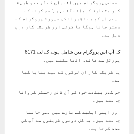
احساس پروگرام میں اندراج کے لیے دو طریقہ
کار متعارف کروائے گئے ہیں: حج کرنے کے
لیے، آپ کو بے نظیر انکم سپورٹ پروگرام کے
دفتر جانا ہوگا یا کوئی اور طریقہ کار درج
ذیل ہے۔
کہ آپ اس پروگرام میں شامل ہونے کے لیے 8171
پورٹل سے فائدہ اٹھا سکتے ہیں۔
یہ طریقہ کار ان لوگوں کے لیے بنایا گیا
ہے۔
جو گھر بیٹھے خود کو آن لائن رجسٹر کروانا
چاہتے ہیں۔
اور اپنی اہلیت کے بارے میں بھی جاننا
چاہتے ہیں۔ یہ کل دونوں طریقوں سے آپ کی
مدد کرتا ہے۔