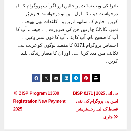
نادرا کی ویب سائٹ پر جائیں اور اگر آپ پروگرام کے لیے
درخواست دینے کے اہل ہیں تو درخواست فارم پُر
کریں۔ فارم کے ساتھ، انہیں وہ کاغذات بھی بھیجنے
چاہئیں جن کی ضرورت ہے جیسے، آپ کا CNIC نمبر،
آپ کا صحیح نام، آپ کا پتہ، آپ کا فون نمبر وغیرہ۔
احساس پروگرام 8171 کا مقصد لوگوں کو غربت سے
نکالنے میں مدد کرنا ہے۔ اور ان کا معیار زندگی بلند
کریں۔
Post
BISP 8171 | 2025 بی ائی
BISP Program 13500
ایس پی پروگرام کی نئی
Registration New Payment
navigation
قسط کے لیے رجسٹریشن
2025
جاری