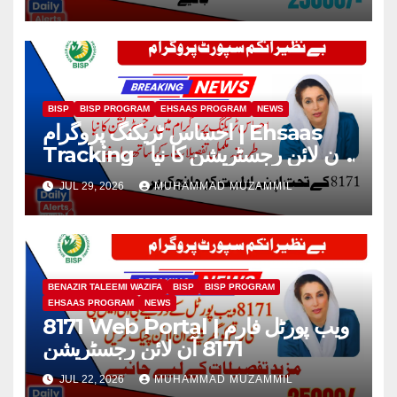
BISP
BISP PROGRAM
EHSAAS PROGRAM
NEWS
احساس ٹریکنگ پروگرام | Ehsaas
Tracking آن لائن رجسٹریشن کا نیا
طریقہ 2026
JUL 29, 2026
MUHAMMAD MUZAMMIL
BENAZIR TALEEMI WAZIFA
BISP
BISP PROGRAM
EHSAAS PROGRAM
NEWS
8171 Web Portal | ویب پورٹل فارم
8171 آن لائن رجسٹریشن
JUL 22, 2026
MUHAMMAD MUZAMMIL