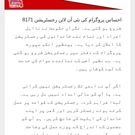
احساس پروگرام کی نئی آن لائن رجسٹریشن 8171
شروع ہو گئی ہے۔ نگراں حکومت نے نااہل
افراد اور تمام نئے خاندانوں کی رجسٹریشن
کا اعلان کر دیا ہے۔ بینظیر انکم سپورٹ
پروگرام کے دفتر میں رجسٹریشن شروع ہو گئی
ہے۔ بے نظیر آفس کے نمائندے عوام کی خدمت
کے لیے کوشاں ہیں۔
اگر آپ نے ابھی تک رجسٹریشن نہیں کرائی
ہے۔ یا آپ کو مالی امداد نہیں مل رہی ہے۔
لہذا فراہم کردہ رجسٹریشن کے قواعد پر عمل
کرتے ہوئے رجسٹر کریں اور گھر پر اپنے
خاندان کی اہلیت کی جانچ کریں۔ ہم آپ کو
مضمون کے اندراج کے پورے عمل کی وضاحت
کریں گے۔ رجسٹریشن کا عمل بہت آسان ہے۔