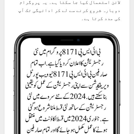
لائن استعمال کیا جا سکتا ہے۔ یہ پروگرام
دوبارہ شروع کرنے سے لے کر ادائیگی تک آپ
کی مدد کرتا ہے۔