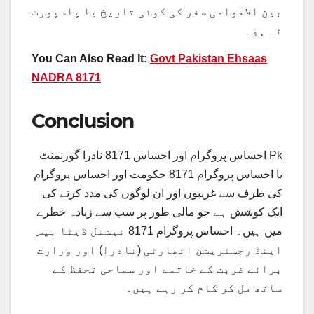
بین الاقوامی سفر کی کوئی تاریخ یا پاسپورٹ
نہ ہو۔
You Can Also Read It:
Govt Pakistan Ehsaas
NADRA 8171
Conclusion
احساس پروگرام اور احساس 8171 نادرا گورنمنٹ Pk
یا احساس پروگرام 8171 حکومت اور احساس پروگرام
کی طرف سے غریبوں اور ان لوگوں کی مدد کرنے کی
ایک کوشش ہے جو مالی طور پر سب سے زیادہ خطرے
میں ہیں۔ احساس پروگرام 8171 نیشنل ڈیٹا بیس
اینڈ رجسٹریشن اتھارٹی (نادرا) اور وزارت
برائے غربت کے خاتمے اور سماجی تحفظ کے
ساتھ مل کر کام کر رہے ہیں۔