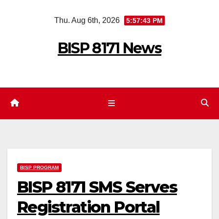
Skip
Thu. Aug 6th, 2026
5:57:44 PM
to
content
BISP 8171 News
BISP PROGRAM
BISP 8171 SMS Serves
Registration Portal