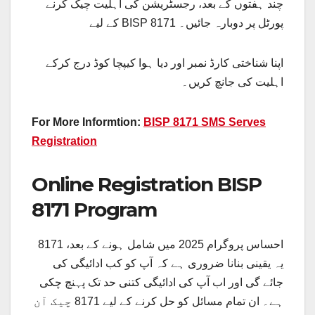
چند ہفتوں کے بعد، رجسٹریشن کی اہلیت چیک کرنے
کے لیے BISP 8171 پورٹل پر دوبارہ جائیں۔
اپنا شناختی کارڈ نمبر اور دیا ہوا کیپچا کوڈ درج کرکے
اہلیت کی جانچ کریں۔
For More Informtion:
BISP 8171 SMS Serves
Registration
Online Registration BISP
8171 Program
8171 احساس پروگرام 2025 میں شامل ہونے کے بعد،
یہ یقینی بنانا ضروری ہے کہ آپ کو کب ادائیگی کی
جائے گی اور اب آپ کی ادائیگی کتنی حد تک پہنچ چکی
ہے۔ ان تمام مسائل کو حل کرنے کے لیے 8171 چیک آن