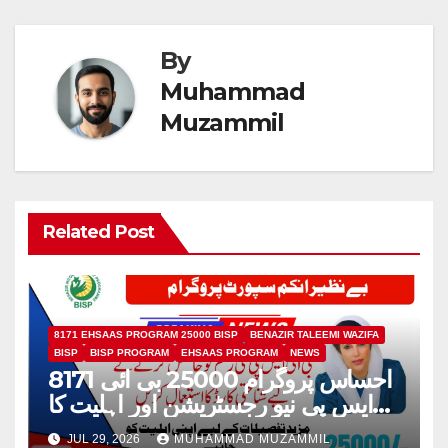
By
Muhammad
Muzammil
Related Post
8171 EHSAAS PROGRAM 25000 BISP
BENAZIR TALEEMI WAZIFA
BISP
BISP PROGRAM
EHSAAS PROGRAM
NEWS
8171 احساس پروگرام 25000 بی ائی
ایس پی نیو رجسٹریشن اور اہلیت کا
عمل
JUL 29, 2026
MUHAMMAD MUZAMMIL