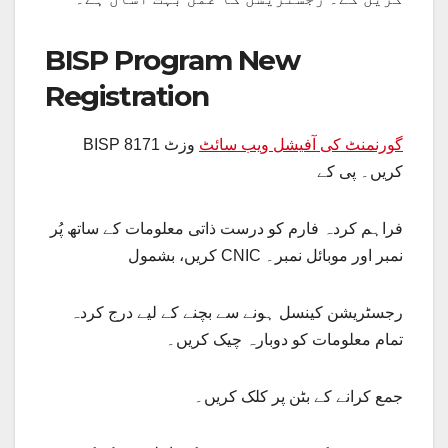
BISP Program New
Registration
گورنمنٹ کی آفیشل ویب سائٹ
وزٹ
BISP 8171
کریں۔ پی کے
فراہم کردہ فارم کو درست ذاتی معلومات کے ساتھ پُر
کریں، بشمول CNIC نمبر اور موبائل نمبر۔
رجسٹریشن کینسل ہونے سے بچنے کے لیے درج کردہ
تمام معلومات کو دوبارہ چیک کریں۔
جمع کرانے کے بٹن پر کلک کریں۔