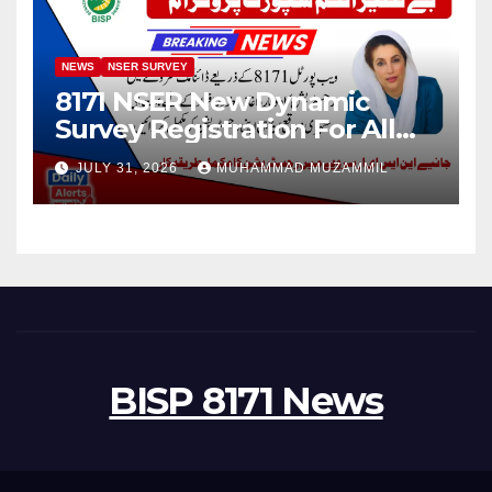
NEWS
NSER SURVEY
8171 NSER New Dynamic
Survey Registration For All
Disable Person
JULY 31, 2026
MUHAMMAD MUZAMMIL
BISP 8171 News