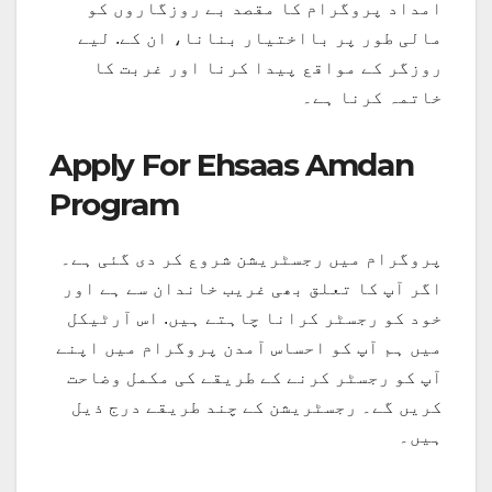
امداد پروگرام کا مقصد بے روزگاروں کو
مالی طور پر بااختیار بنانا، ان کے. لیے
روزگر کے مواقع پیدا کرنا اور غربت کا
خاتمہ کرنا ہے۔
Apply For Ehsaas Amdan
Program
پروگرام میں رجسٹریشن شروع کر دی گئی ہے۔
اگر آپ کا تعلق بھی غریب خاندان سے ہے اور
خود کو رجسٹر کرانا چاہتے ہیں. اس آرٹیکل
میں ہم آپ کو احساس آمدن پروگرام میں اپنے
آپ کو رجسٹر کرنے کے طریقے کی مکمل وضاحت
کریں گے۔ رجسٹریشن کے چند طریقے درج ذیل
ہیں۔