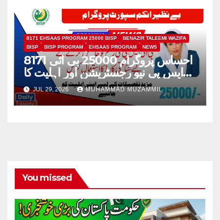
8171 EHSAAS PROGRAM 25000 BISP
BENAZIR TALEEMI WAZIFA
BISP
BISP PROGRAM
EHSAAS PROGRAM
NEWS
8171 احساس پروگرام 25000 بی ائی
ایس پی نیو رجسٹریشن اور اہلیت کا
عمل
JUL 29, 2026
MUHAMMAD MUZAMMIL
You missed