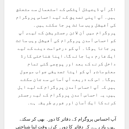
اگر آپ ڈیجیٹل آپٹکس کے استعمال سے متعلق
ہیں۔ آپ اپنی تصدیق کے لیے احساس پروگرام
کی آفیشل ویب سائٹ پر جا سکتے ہیں۔
پروگرام میں آن لائن رجسٹریشن کے لیے، آپ
کو احساس آمدن پروگرام کی آفیشل ویب سائٹ
پر جانا ہوگا۔ آپ کو درخواست دینے کے لیے
ایک فارم دیا جائے گا. اپنا شناختی کارڈ
داخل کرنے کے بعد اور پوچھی گئی تمام
معلومات، آپ کو اپنا تصدیقی جواب موصول
ہوگا۔ اس کے ذریعے آپ آسانی سے جان سکتے
ہیں کہ آپ احساس آمدن پروگرام کے لیے اہل
ہیں. یہ احساس آمدن پروگرام کے لیے رجسٹر
کرنے کا ایک آسان اور فوری طریقہ ہے۔
آپ احساس پروگرام کے دفاتر کا دورہ بھی کر سکتے
ہیں، یاد رہے. کہ دفاتر کا دورہ کرتے وقت اپنا شناختی