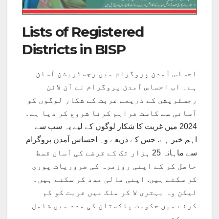
Lists of Registered
Districts in BISP
احساس آمدن پروگرام میں رجسٹریشن آسان
ہے۔ اب احساس آمدن پروگرام نے آن لائن
رجسٹریشن کے ذریعے غربت کے شکار لوگوں کو
آسانی سے کاسٹ فراہم کرنا شروع کر دیا ہے۔
2024 میں غربت کا شکار لوگوں کے لیے یہ سب سے
اہم خبر ہے. جس کے ذریعے وہ احساس آمدن پروگرام
سے ماہانہ 25 ہزار تک کے قرضے کی آسان قسط
حاصل کر کے اپنی روزمرہ کی ضروریات پوری
کر سکتے ہیں. اپنی مالی مدد کر سکتے ہیں۔
لیکن وہ بہتری لا کر ملک میں غربت کو کم
کرنے میں حکومت پاکستان کی مدد میں شامل
ہو سکتے ہیں۔