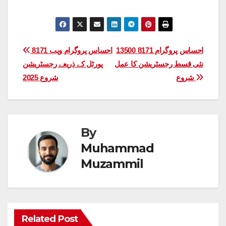
Post
احساس پروگرام 8171 13500
8171 احساس پروگرام ویب
نئی قسط رجسٹریشن کا عمل
پورٹل کے ذریعے رجسٹریشن
navigation
شروع
شروع 2025
By
Muhammad
Muzammil
Related Post