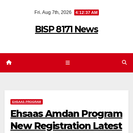
Skip
Fri. Aug 7th, 2026
4:12:37 AM
to
content
BISP 8171 News
EHSAAS PROGRAM
Ehsaas Amdan Program
New Registration Latest