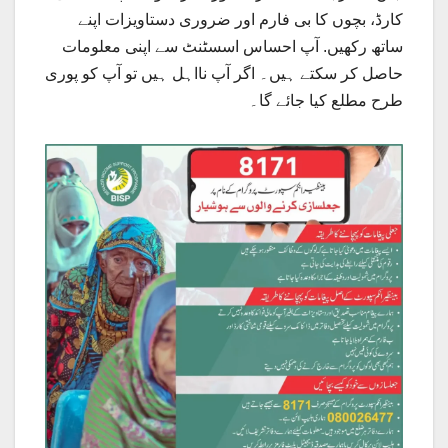
کارڈ، بچوں کا بی فارم اور ضروری دستاویزات اپنے
ساتھ رکھیں. آپ احساس اسسٹنٹ سے اپنی معلومات
حاصل کر سکتے ہیں۔ اگر آپ نااہل ہیں تو آپ کو پوری
طرح مطلع کیا جائے گا۔