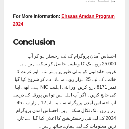
For More Information:
Ehsaas Amdan Program
2024
Conclusion
احساس آمدن پروگرام کے لیے رجسٹر ہو کر آپ
25,000 روپے تک کا وظیفہ حاصل کر سکتے ہیں۔ یہ
غریب خاندانوں کو مالی طور پر بہتر بنانے اور غربت کے
خاتمے کے لیے 25 ہزار روپے ماہانہ دے کر شروع کیا گیا
ہے۔ ابھی اپنا NIC نمبر 8171 درج کریں اور اپنی اہلیت
کی جانچ کریں۔ اگر آپ اہل ہیں تو اس پورٹل کے ذریعے
آپ احساس آمدن پروگرام سے ماہانہ12 ہزار سے 45
ہزار روپے تک نکال سکتے ہیں. احساس آمدن پروگرام
2024 کے لیے نئی رجسٹریشن کا اعلان کیا گیا ہے. تازہ
ترین معلومات کے لیے ہمارے ساتھ رہیں۔