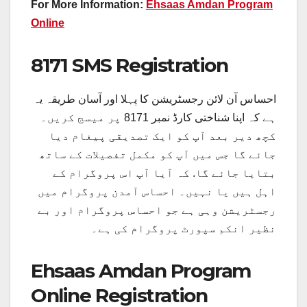
For More Information:
Ehsaas Amdan Program
Online
8171 SMS Registration
احساس آن لائن رجسٹریشن کا پہلا اور آسان طریقہ یہ
ہے کہ اپنا شناختی کارڈ نمبر 8171 پر میسج کریں۔
کچھ دیر بعد آپ کو ایک تصدیقی پیغام دیا
جائے گا جس میں آپ کو مکمل تفصیلات کے ساتھ
بتایا جائے گا. کہ آیا آپ اس پروگرام کے
اہل ہیں یا نہیں۔ احساس آمدن پروگرام میں
رجسٹریشن وہی ہے جو احساس پروگرام اور بے
نظیر انکم سپورٹ پروگرام کی ہے۔
Ehsaas Amdan Program
Online Registration