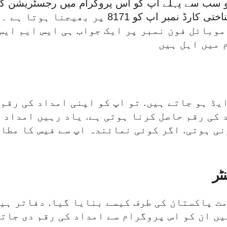
 سب سے پہلے اپ کو اس پروگرام میں رجسٹریشن کر
شناختی کارڈ کی ضرورت ہوتی ہے. شناختی کارڈ نم
موبائل فون نمبر پر ایک جواب ہی ایس ایم ایس
 میں اہل ہیں
یڈ ہو جاتے ہیں. تو اپ کو اپنی امداد کی رقم 
کی رقم حاصل کرنا ہوتی ہے. یاد رہیں امداد 
ی ہوتی. اگر کوئی نمائندہ اپ سے فیس کا مطالب
ٹر
ٹر حکومت پاکستان کی طرف کیسے بنایا گیا. دفاتر 
یں ان کو اس پروگرام سے امداد کی رقم دی جاتی