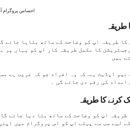
 طریقہ
کا طریقہ اپ کو وضاحت کے ساتھ بتایا جائے گا
سٹریشن کا مکمل طریقہ کار اپ کو یہاں پر بت
ے ہیں
نیو اپڈیٹ ہے. کہ وہ افراد جو کہ غریب ہے مست
امداد کی رقم دی جائے گی ۔
ریقہ اپ کو وضاحت کے ساتھ بتا دیا جائے گا. 
کے لیے سب سے پہلے اپ کو اس پروگرام میں اپن