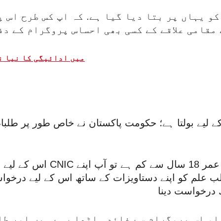
و یہاں پر بتا دیا گیا ہے. کہ اپ کس طرح اس 
 مقامی علاقے کے کسی بھی احساس پروگرام کے دف
2024 میں ادائیگی کا نیا
ے لیے بولتا ہے؛ حکومت پاکستان نے خاص طور پر طلبا
اس کے لیے درخواست دینے کے ل
 علم کو اپنے دستاویزات کے ساتھ اس کے لیے درخوا
 کے طلباء اس پروگرام سے فائدہ اٹھا رہے ہیں اور