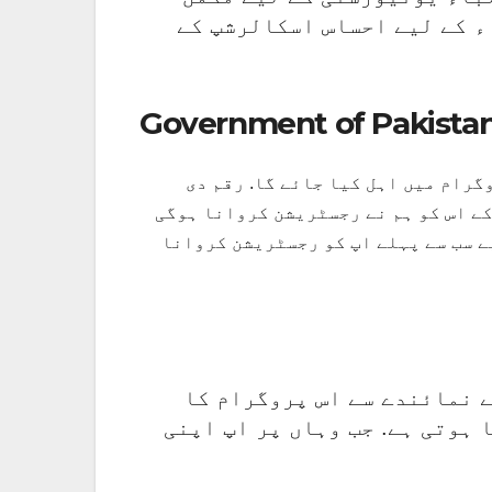
ء کے لیے احساس اسکالرشپ کے
Government of Pakistan
گرام میں اہل کیا جائے گا. رقم دی
کے اس کو ہم نے رجسٹریشن کروانا ہوگی
ے سب سے پہلے اپ کو رجسٹریشن کروانا
ے نمائندے سے اس پروگرام کا
ہوتی ہے. جب وہاں پر اپ اپنی