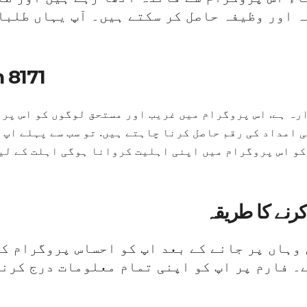
ہ اور وظیفہ حاصل کر سکتے ہیں۔ آپ یہاں طلبا
 8171
ہ ہے. اس پروگرام میں غریب اور مستحق لوگوں کو اس پرو
 امداد کی رقم حاصل کرنا چاہتے ہیں. تو سب سے پہلے اپ 
کو اس پروگرام میں اپنی اہلیت کروانا ہوگی اہلت کے لی
 وہاں پر جانے کے بعد اپ کو احساس پروگرام ک
 فارم پر اپ کو اپنی تمام معلومات درج کرنا 