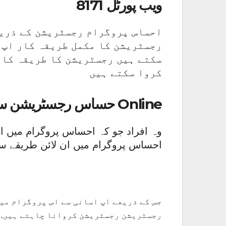
8171 ویب پورٹل
احساس پروگرام رجسٹریشن کے ذریع
رجسٹریشن کا مکمل طریقہ کار اپ ک
سکتے ہیں رجسٹریشن کا طریقہ کار 
کروا سکتے ہیں
حساس رجسٹریشن سنٹر Online
وہ افراد جو کہ احساس پروگرام میں ان
احساس پروگرام میں ان لائن طریقے سے 
جس کے ذریعے اپ اسانی سے اس پروگرام میں
رجسٹریشن رجسٹریشن کروانا چاہتے ہیں. ت