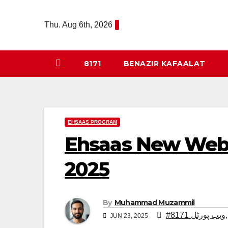
Skip
to
Thu. Aug 6th, 2026
content
8171
BENAZIR KAFAALAT
EHSAAS PROGRAM
Ehs | احساس پروگرام آن لائن رجسٹریشن
2025
By
Muhammad Muzammil
#8171 ویب پورٹل
JUN 23, 2025