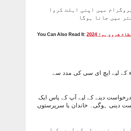
پروگرام میں اپنی اہلت کروا
تر میں جانا ہوگا
 نظام شروع ہوا
You Can Also Read It:
ء کے لیے ایچ ای سی کی مدد سے
یے آپ کے پاس ایک CNIC ہونا ضروری ہے، یا اگر آپ کی عمر 18 سال سے کم ہے تو آپ اپنے B فارم
ست دینی ہوگی۔ خاندان یا سرپرستوں
 طلباء یونیورسٹی کے لیے مکمل