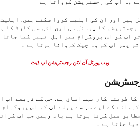
ے وہ اپ کی رجسٹریشن کرواتا ہے
ل ہیں اور ان کی اہلیت کروا سکتے ہیں. اہلیت 
 رجسٹریشن کا پرسنل سی این ائی سی کارڈ کا ہو
و اپ کو اس پروگرام میں اہل نہیں کیا جاتا ا
تو پھر اپ کو وہ چیک کروانا ہوتا ہے ۔
ویب پورٹل آن لائن رجسٹریشن اپ ڈیٹ
کا طریقہ کار بہت اسان ہے. جس کے ذریعے اپ ا
روانے کے لیے سب سے پہلے اپ کو اس پروگرام 
مطابق عمل کرنا ہوتا ہے یاد رہیں جب اپ کرائ
دیا جاتا ہے ۔