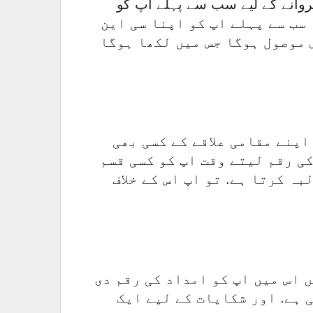
وانے کے لیے سب سے پہلے اپ کو
بر اپ کو 8171 پر بھیجنا ہوتا ہے ۔ سب سے پہلے اپ کو اپنا سی این
 موصول ہوگا جس میں لکھا ہوگا
اپنے مقامی علاقے کے کسی بھی
کی رقم لیتے وقت اپ کو کسی قسم
ہ کرتا ہے. تو اپ اس کے خلاف
ہیں اس میں اپ کو امداد کی رقم دی
 ہے. اور شکایات کے لیے ایک