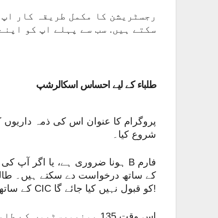
رجسٹریشن کا مکمل طریقہ کار اپ ک
سکتے ہیں. سب سے پہلے اپ کو اپنے
طلباء کے لیے احساس اسکالرشپ
پروگرام کا عنوان اس کی ذمہ داریوں ک
شروع کیا۔
کے ساتھ درخواست دے سکتے ہیں۔ طالب
کے ساتھ درخواست دینا CIC کو قبول نہیں کیا جائے گا!
اس وقت 135 یونیورسٹیوں