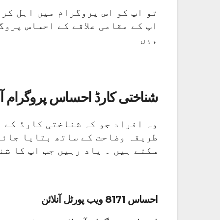
تو اپ کو اس پروگرام میں اہل کر 
اپ کے مقامی علاقے کے احساس پروگ
ہیں
شناختی کارڈ احساس پروگرام آ
وہ افراد جو کہ شناختی کارڈ کے ذ
طریقہ وضاحت کے ساتھ بتایا جائے
سکتے ہیں ۔ یاد رہیں جب اپ کا ش
احساس 8171 ویب پورٹل آنلائن