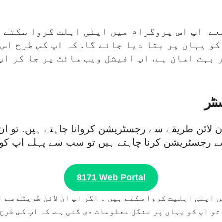
ے اپ اس پروگرام میں اپنی اہلت کروا سکتے ہ
و یہاں پر بتا دیا جائے گا. کہ اپ کس طرح ا
بہت اسان ہے. اپ افیشل ویب سائٹ پر جا کر اپ
 لائن طریقے سے رجسٹریشن کروانا چاہتے ہیں. تو ان 
رجسٹریشن کرنا چاہتے ہیں تو سب سے پہلے اپ کو یہا
8171 Web Portal
 اپنی اہلیت کروا سکتے ہیں ۔ اگر اپ ان لائن طریقے سے ا
و اپ کو یہاں پر منگل معلومات دی گئی ہے. کہ اپ کس طرح