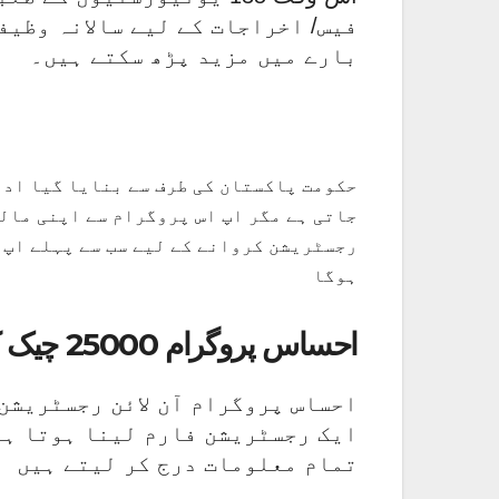
فیس/ اخراجات کے لیے سالانہ وظیف
بارے میں مزید پڑھ سکتے ہیں۔
حکومت پاکستان کی طرف سے بنایا گیا ادار
جاتی ہے مگر اپ اس پروگرام سے اپنی مالی
رجسٹریشن کروانے کے لیے سب سے پہلے اپ 
ہوگا
احساس پروگرام 25000 چیک کرنے کا طریقہ
احساس پروگرام آن لائن رجسٹریشن
ایک رجسٹریشن فارم لینا ہوتا ہے۔
تمام معلومات درج کر لیتے ہیں