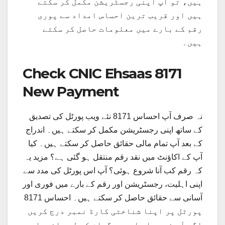
ہیں، تو آپ اپنی رجسٹریشن مکمل کر سکتے
ہیں اور قریب ترین احساس امداد سے پوری
رقم کے بارے میں معلومات حاصل کر سکتے
ہیں۔
Check CNIC Ehsaas 8171
New Payment
نہ صرف آپ احساس 8171 نئے ویب پورٹل کی تصدیق
کے ساتھ اپنی رجسٹریشن مکمل کر سکتے ہیں۔ اندراج
کے بعد آپ تمام مالی حقائق حاصل کر سکتے ہیں۔ کیا
آپ کے اکاؤنٹ میں نقد رقم منتقل ہو گئی ہے؟ مزید یہ
کہ رقم کب آنا شروع ہوئی؟ آپ اس پورٹل کی مدد سے
اپنی اہلیت، رجسٹریشن اور رقم کے بارے میں فوری اور
آسانی سے حقائق حاصل کر سکتے ہیں۔ احساس 8171
پورٹل پر اپنا شناختی کارڈ نمبر درج کریں
اگر آپ نے پہلے اس پروگرام کے لیے اندراج