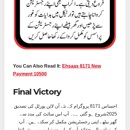
You Can Also Read It:
Ehsaas 8171 New
Payment 10500
Final Victory
احساس 8171 پروگرام کے نئے آن لائن پورٹل کی تصدیق
2025شروع ہو گئی ہے۔ آپ اس سائٹ کی مدد سے
گھر بیٹھے اپنی رجسٹریشن مکمل کر سکتے ہیں۔ آپ
کے تمام مالی حقائق آپ کے لیے دستیاب ہیں۔ شرائط