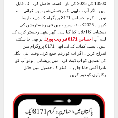
13500 کی 2025 کی تازہ قسط حاصل کرنے کے قابل
ہیں۔ اگر آپ نے ابھی تک رجسٹریشن نہیں کرائی ہے،
تو براہ کرم احساس 8171 پروگرام کے ذریعے ایسا
کریں۔ 2025کے نئے سروے میں نئی رجسٹریشن کی
دستیابی کا اعلان کیا گیا ہے۔ گھر بیٹھے رجسٹر کرنے کے
لیے، آپ
احساس 8171 نیو ویب پورٹل
پر بھی جا سکتے
ہیں۔ پیسے کمانے کے لیے ابھی 8171 پروگرام میں
اندراج کریں۔ اگر آپ کو رقم جمع کرتے وقت اپنی انگلی
کی تصدیق کو اپ ڈیٹ کرنے میں پریشانی ہو تو آپ کو
نادرا آفس جانا چاہیے۔ فنڈز کے حصول میں حائل
رکاوٹوں کو دور کریں۔