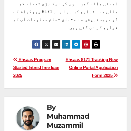
آمدنی والے گھرانوں کی ایک بڑی تعداد کو
مالی مدد فراہم کر رہا ہے۔ 8171 پروگرام کے
لیے رجسٹریشن سے متعلق تمام معلومات آپ کو
فراہم کر دی گئی ہیں۔
Post
Ehsaas Program
Ehsaas 8171 Tracking New
Started Intrest free loan
Online Portal Application
navigation
2025
Form 2025
By
Muhammad
Muzammil