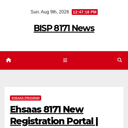
Skip
Sun. Aug 9th, 2026
12:47:19 PM
to
content
BISP 8171 News
EHSAAS PROGRAM
Ehsaas 8171 New
Registration Portal |