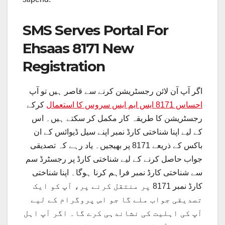
SMS Serves Portal For
Ehsaas 8171 New
Registration
اگر آپ آن لائن رجسٹریشن کرنے سے قاصر ہیں تو آپ
احساس 8171 ایس ایم ایس سروس کا استعمال
کرکے
رجسٹریشن کا طریقہ کار مکمل کر سکتے ہیں۔ اس
کے لیے اپنا شناختی کارڈ نمبر اپنے سیل ڈیوائس کے ان
باکس کے ذریعے 8171 پر بھیجیں۔ یاد رہے کہ تصدیقی
جواب حاصل کرنے کے لیے شناختی کارڈ پر رجسٹرڈ سم
سے شناختی کارڈ نمبر فراہم کرنا ہوگا۔ اپنا شناختی
کارڈ نمبر 8171 پر منتقل کرنے پر، آپ کو ایک
تصدیقی جواب ملے گا جو اس پروگرام کے لیے
آپ کی اہلیت کی نشاندہی کرے گا۔ اگر آپ اہل