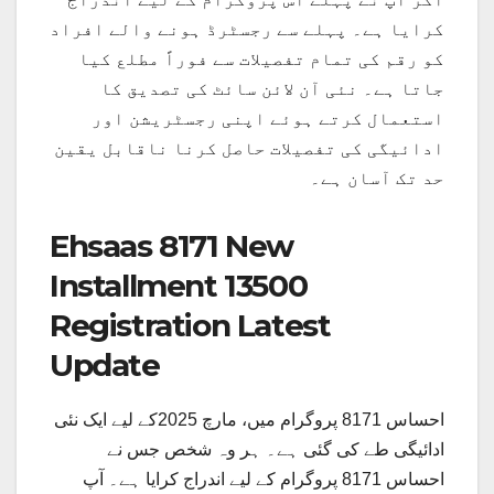
کرایا ہے۔ پہلے سے رجسٹرڈ ہونے والے افراد
کو رقم کی تمام تفصیلات سے فوراً مطلع کیا
جاتا ہے۔ نئی آن لائن سائٹ کی تصدیق کا
استعمال کرتے ہوئے اپنی رجسٹریشن اور
ادائیگی کی تفصیلات حاصل کرنا ناقابل یقین
حد تک آسان ہے۔
Ehsaas 8171 New
Installment 13500
Registration Latest
Update
احساس 8171 پروگرام میں، مارچ 2025کے لیے ایک نئی
ادائیگی طے کی گئی ہے۔ ہر وہ شخص جس نے
احساس 8171 پروگرام کے لیے اندراج کرایا ہے۔ آپ