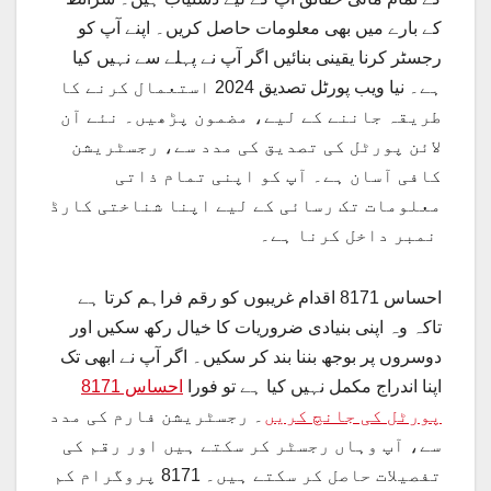
کے بارے میں بھی معلومات حاصل کریں۔ اپنے آپ کو
رجسٹر کرنا یقینی بنائیں اگر آپ نے پہلے سے نہیں کیا
ہے۔ نیا ویب پورٹل تصدیق 2024 استعمال کرنے کا
طریقہ جاننے کے لیے، مضمون پڑھیں۔ نئے آن
لائن پورٹل کی تصدیق کی مدد سے، رجسٹریشن
کافی آسان ہے۔ آپ کو اپنی تمام ذاتی
معلومات تک رسائی کے لیے اپنا شناختی کارڈ
نمبر داخل کرنا ہے۔
احساس 8171 اقدام غریبوں کو رقم فراہم کرتا ہے
تاکہ وہ اپنی بنیادی ضروریات کا خیال رکھ سکیں اور
دوسروں پر بوجھ بننا بند کر سکیں۔ اگر آپ نے ابھی تک
اپنا اندراج مکمل نہیں کیا ہے تو فورا
احساس 8171
پورٹل کی جانچ کریں
۔ رجسٹریشن فارم کی مدد
سے، آپ وہاں رجسٹر کر سکتے ہیں اور رقم کی
تفصیلات حاصل کر سکتے ہیں۔ 8171 پروگرام کم