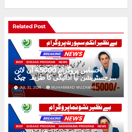
Related Post
BISP
EHSAAS PROGRAM
NEWS
احساس پروگرام 45000 آن لائن
رجسٹریشن نیا ادائیگی کا طریقہ چیک
2026
JUL 31, 2026
MUHAMMAD MUZAMMIL
BISP
EHSAAS PROGRAM
NASHONUMA PROGRAM
NEWS