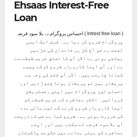
Ehsaas Interest-Free
Loan
احساس پروگرام نے بلا سود قرضہ ( Intrest free loan )
پروگرام شروع کر دیا ہے۔ قرض ایک ایسی
لعنت ہے جو آج کل ہر خاندان کی جڑ میں
بیٹھی ہوئی ہے اگر آپ کا تعلق غریب طبقے سے
ہے اور آپ اپنا کاروبار شروع کرکے پیسے
کمانا چاہتے ہیں۔ اگر آپ قلت کی وجہ سے
پریشان ہیں تو پریشان ہونا چھوڑ دیں اور
احساس لون پروگرام میں اپنی رجسٹریشن
کروائیں۔ اکثر معاشرے کے غریب طبقے کو
اپنا کاروبار شروع کرنے کے لیے مالی مدد
کی ضرورت ہوتی ہے۔ شروع کیا ہے جس کے ذریعے
آپ بلا سود قرضے لے سکتے ہیں اور اپنے
معاشرے کو بہتر بنانے میں حکومت پاکستان