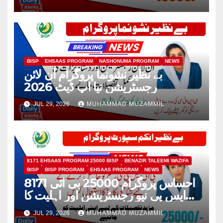
BISP
EHSAAS PROGRAM
NASHONUMA PROGRAM
NEWS
بے نظیر نشونما پروگرام آن لائن
رجسٹریشن نیا اپ ڈیٹ 2026
JUL 29, 2026
MUHAMMAD MUZAMMIL
8171 EHSAAS PROGRAM 25000 BISP
BENAZIR TALEEMI WAZIFA
BISP
BISP PROGRAM
EHSAAS PROGRAM
NEWS
8171 احساس پروگرام 25000 بی ائی
ایس پی نیو رجسٹریشن اور اہلیت کا
عمل
JUL 29, 2026
MUHAMMAD MUZAMMIL