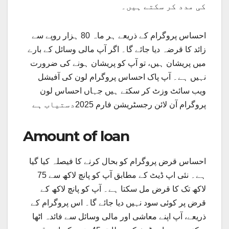
کی مدد کر سکتے ہیں۔
احساس پروگرام کے ذریعے ہر ماہ 80 ہزار روپے سے
زائد کا قرضہ دیا جائے گا۔ اگر آپ مالی وسائل کے بارے
میں پریشان ہیں، تو آپ کو پریشان ہونے کی ضرورت
نہیں ہے۔ آپ پاک احساس پروگرام لون کی آفیشل
ویب سائٹ وزٹ کر سکتے ہیں جہاں احساس لون
پروگرام آن لائن رجسٹریشن فارم 2025دستیاب ہے
Amount of loan
احساس قرض پروگرام کو بحال کرنے کا فیصلہ کیا گیا
ہے۔ نئی اپ ڈیٹ کے مطابق آپ کو پانچ لاکھ سے 75
لاکھ تک کا قرض مل سکتا ہے۔ آپ کو پانچ لاکھ کے
قرض پر کوئی سود نہیں دیا جائے گا۔ اس پروگرام کے
ذریعے، آپ اپنے معاشی اور مالی وسائل سے فائدہ اٹھا