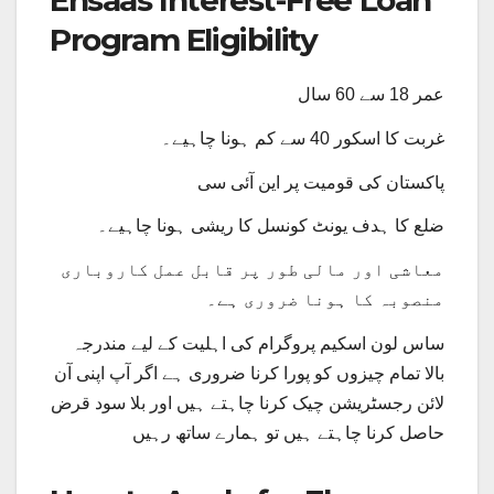
Ehsaas Interest-Free Loan
Program Eligibility
عمر 18 سے 60 سال
غربت کا اسکور 40 سے کم ہونا چاہیے۔
پاکستان کی قومیت پر این آئی سی
ضلع کا ہدف یونٹ کونسل کا ریشی ہونا چاہیے۔
معاشی اور مالی طور پر قابل عمل کاروباری
منصوبہ کا ہونا ضروری ہے۔
ساس لون اسکیم پروگرام کی اہلیت کے لیے مندرجہ
بالا تمام چیزوں کو پورا کرنا ضروری ہے اگر آپ اپنی آن
لائن رجسٹریشن چیک کرنا چاہتے ہیں اور بلا سود قرض
حاصل کرنا چاہتے ہیں تو ہمارے ساتھ رہیں