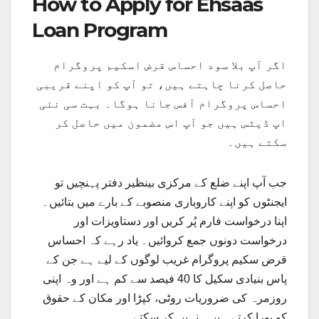
How to Apply for Ehsaas
Loan Program
اگر آپ بلا سود احساس قرض اسکیم پروگرام
حاصل کرنا چاہتے ہیں، تو آپ کو اپنے قریبی
احساس پروگرام آفس جانا ہوگا۔ بہت سی نئی
اپ ڈیٹس ہیں جو آپ اس مضمون میں حاصل کر
سکتے ہیں۔
جب آپ اپنے ضلع کے مرکزی بینظیر دفتر پہنچیں تو
ایجنٹوں کو اپنے کاروباری منصوبے کے بارے میں بتائیں۔
اپنا درخواست فارم پُر کریں اور دستاویزات اور
درخواست دونوں جمع کروائیں۔ یاد رہے کہ احساس
قرض سکیم پروگرام غریب لوگوں کے لیے ہے جن کے
پاس بنیادی سکیل کا 40 فیصد سے کم ہے اور وہ اپنی
روزمرہ کی ضروریات روٹی، کپڑا اور مکان کے حقوق
کو پورا کرتے ہیں۔ نہیں کر سکتے۔