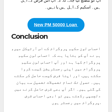
آپ کو مطلع کیا جائے گا. کہ آپ اس قرض کے اہل
ہیں۔ اسکیم کے اہل ہیں یا نہیں۔
New PM 50000 Loan
Conclusion
احساس لون سکیم پروگرام کے اس آرٹیکل میں،
ہم نے آپ کو بتایا ہے. کہ احساس لون سکیم
پروگرام کیا ہے اور آپ احساس لون سکیم
پروگرام میں اپنی رجسٹریشن کیسے کروا
سکتے ہیں. اور اپنا قرض کیسے حاصل کر سکتے
ہیں۔ حصول تک تمام تفصیلات تفصیل سے بیان
کی گئی ہیں۔ اگر آپ بھی قرض حاصل کرنے میں
دلچسپی رکھتے ہیں تو ابھی احساس قرض
پروگرام میں رجسٹر ہوں.