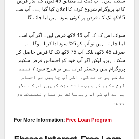
سکتے ہیں۔ اپ ڈیٹ کے مطابق 45 دنوں کے اندر قرض
کا نیا پروگرام شروع کرنے کا اعلان کیا گیا ہے۔ آپ سے
5 لاکھ تک کے قرض پر کوئی سود نہیں لیا جائے گا
سوائے اس کے کہ آپ 45 لاکھ قرض لیں۔ اگر آپ اسے
لینا چاہتے ہیں تو آپ کو 5% سود ادا کرنا ہوگا۔ نہ
صرف 45 لاکھ، بلکہ آپ 75 لاکھ تک کا قرض حاصل کر
سکتے ہیں، لیکن اگر آپ خود کو احساس قرض سکیم
پروگرام میں رجسٹر کراتے ہیں تو شرح سود 7 فیصد
تک کم ہو جائے گی۔ اگر آپ چاہیں تو احساس
لون سکیم کی ویب سائٹ وزٹ کریں، اس کے علاوہ
ہم نے آپ کو اس ویب سائٹ پر تمام تفصیلات دی
ہیں۔
For More Information:
Free Loan Program