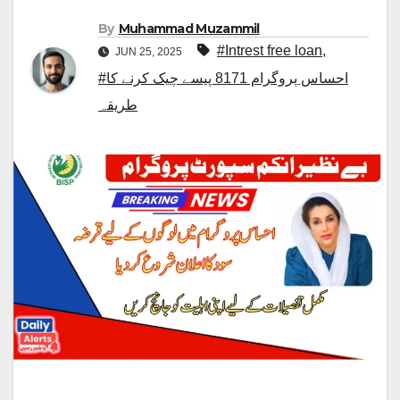
By
Muhammad Muzammil
#Intrest free loan
,
JUN 25, 2025
#احساس پروگرام 8171 پیسے چیک کرنے کا
طریقہ