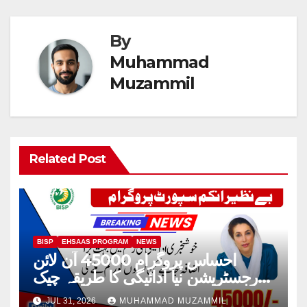
By
Muhammad
Muzammil
Related Post
BISP
EHSAAS PROGRAM
NEWS
احساس پروگرام 45000 آن لائن
رجسٹریشن نیا ادائیگی کا طریقہ چیک
2026
JUL 31, 2026
MUHAMMAD MUZAMMIL