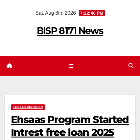
Skip
Sat. Aug 8th, 2026
7:22:41 PM
to
content
BISP 8171 News
EHSAAS PROGRAM
Ehsaas Program Started
Intrest free loan 2025