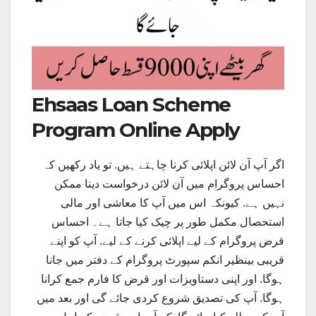
Ehsaas Loan Scheme
Program Online Apply
اگر آپ آن لائن اپلائی کرنا چاہتے ہیں. تو یاد رکھیں کہ
احساس پروگرام میں آن لائن درخواست دینا ممکن
نہیں ہے. کیونکہ اس میں آپ کا معاشی اور مالی
استحصال مکمل طور پر چیک کیا جاتا ہے۔ احساس
قرض پروگرام کے لیے اپلائی کرنے کے لیے. آپ کو اپنے
قریبی بینظیر انکم سپورٹ پروگرام کے دفتر میں جانا
ہوگا. اور اپنی دستاویزات اور قرض کا فارم جمع کرانا
ہوگا. آپ کی تصدیق شروع کردی جائے گی اور بعد میں